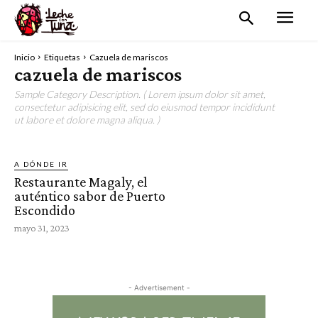
Inicio
Etiquetas
Cazuela de mariscos
cazuela de mariscos
Sample Category Description. ( Lorem ipsum dolor sit amet,
consectetur adipisicing elit, sed do eiusmod tempor incididunt
ut labore et dolore magna aliqua. )
A DÓNDE IR
Restaurante Magaly, el
auténtico sabor de Puerto
Escondido
mayo 31, 2023
- Advertisement -