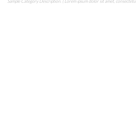
Sample Category Description. ( Lorem ipsum dolor sit amet, consectetur 