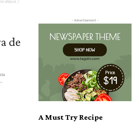
a aliqua. )
- Advertisement -
ra de
sta
..
A Must Try Recipe