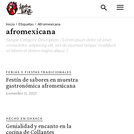
Inicio
Etiquetas
Afromexicana
afromexicana
Sample Category Description. ( Lorem ipsum dolor sit amet,
consectetur adipisicing elit, sed do eiusmod tempor incididunt
ut labore et dolore magna aliqua. )
FERIAS Y FIESTAS TRADICIONALES
Festín de sabores en muestra
gastronómica afromexicana
noviembre 11, 2023
HECHO EN OAXACA
Genialidad y encanto en la
cocina de Collantes