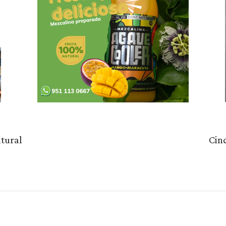
ltural
Cin