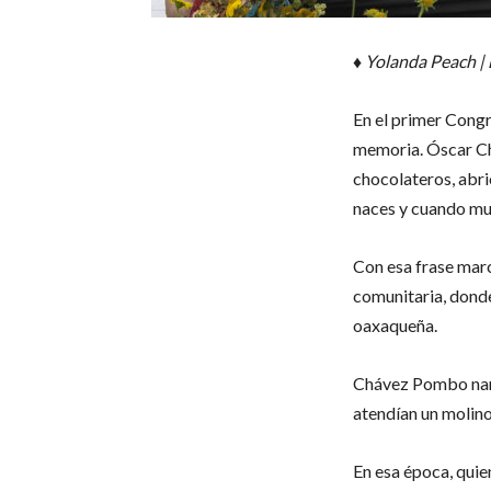
♦
Yolanda Peach |
En el primer Congr
memoria. Óscar Ch
chocolateros, abri
naces y cuando mu
Con esa frase marcó
comunitaria, donde
oaxaqueña.
Chávez Pombo narr
atendían un molino
En esa época, quie