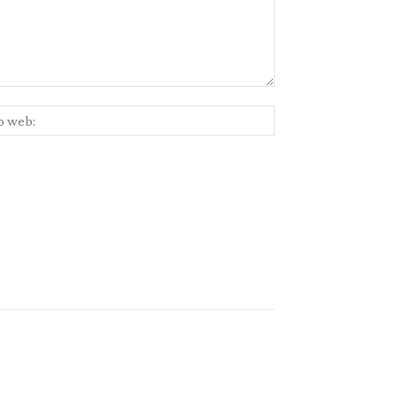
Sitio
ico:*
web: