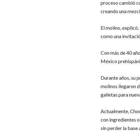
proceso cambió cua
creando una mezcl
El molino, explicó
como una invitació
Con más de 40 años
México prehispáni
Durante años, su p
molinos llegaron 
galletas para nuev
Actualmente, Choc
con ingredientes o
sin perder la base 