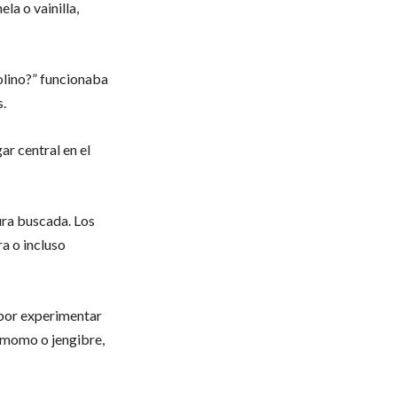
la o vainilla,
molino?” funcionaba
s.
r central en el
ura buscada. Los
a o incluso
 por experimentar
amomo o jengibre,