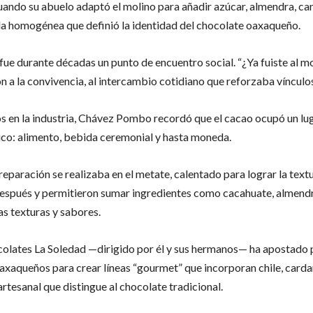
ndo su abuelo adaptó el molino para añadir azúcar, almendra, cane
a homogénea que definió la identidad del chocolate oaxaqueño.
, fue durante décadas un punto de encuentro social. “¿Ya fuiste al 
n a la convivencia, al intercambio cotidiano que reforzaba vínculo
 en la industria, Chávez Pombo recordó que el cacao ocupó un luga
co: alimento, bebida ceremonial y hasta moneda.
reparación se realizaba en el metate, calentado para lograr la text
después y permitieron sumar ingredientes como cacahuate, almendr
as texturas y sabores.
olates La Soledad —dirigido por él y sus hermanos— ha apostado
axaqueños para crear líneas “gourmet” que incorporan chile, card
artesanal que distingue al chocolate tradicional.