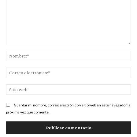
Comentario:
No
Co
ele
Sit
we
Guardar mi nombre, correo electrónico y sitio web en este navegador la
próxima vez que comente.