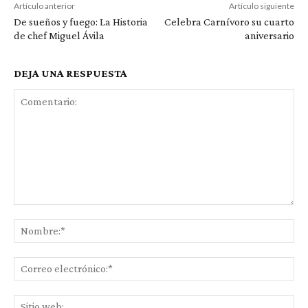
Artículo anterior
Artículo siguiente
De sueños y fuego: La Historia
Celebra Carnívoro su cuarto
de chef Miguel Ávila
aniversario
DEJA UNA RESPUESTA
Comentario:
No
Co
ele
Sit