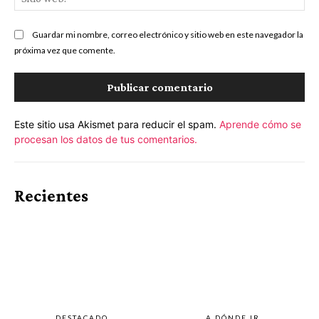
we
Guardar mi nombre, correo electrónico y sitio web en este navegador la
próxima vez que comente.
Este sitio usa Akismet para reducir el spam.
Aprende cómo se
procesan los datos de tus comentarios.
Recientes
DESTACADO
A DÓNDE IR