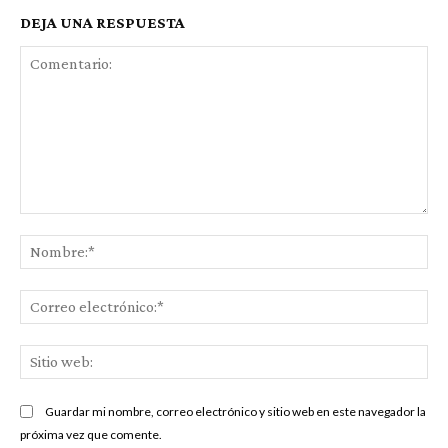
DEJA UNA RESPUESTA
Comentario:
No
Co
ele
Sit
we
Guardar mi nombre, correo electrónico y sitio web en este navegador la
próxima vez que comente.