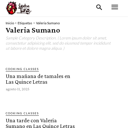
Inicio
Etiquetas
Valeria Sumano
Valeria Sumano
Sample Category Description. ( Lorem ipsum dolor sit amet,
consectetur adipisicing elit, sed do eiusmod tempor incididunt
ut labore et dolore magna aliqua. )
COOKING CLASSES
Una mañana de tamales en
Las Quince Letras
agosto 11, 2025
COOKING CLASSES
Una tarde con Valeria
Sumano en Las Quince Letras