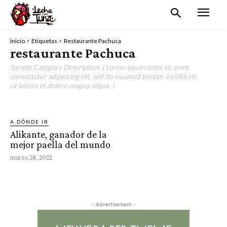
Inicio
Etiquetas
Restaurante Pachuca
restaurante Pachuca
Sample Category Description. ( Lorem ipsum dolor sit amet,
consectetur adipisicing elit, sed do eiusmod tempor incididunt
ut labore et dolore magna aliqua. )
A DÓNDE IR
Alikante, ganador de la
mejor paella del mundo
marzo 28, 2022
- Advertisement -