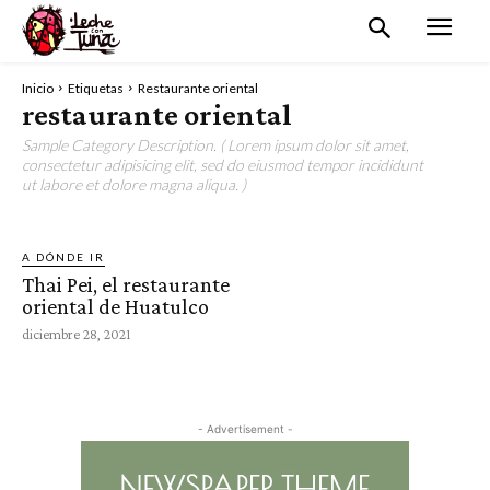
Inicio
Etiquetas
Restaurante oriental
restaurante oriental
Sample Category Description. ( Lorem ipsum dolor sit amet,
consectetur adipisicing elit, sed do eiusmod tempor incididunt
ut labore et dolore magna aliqua. )
A DÓNDE IR
Thai Pei, el restaurante
oriental de Huatulco
diciembre 28, 2021
- Advertisement -