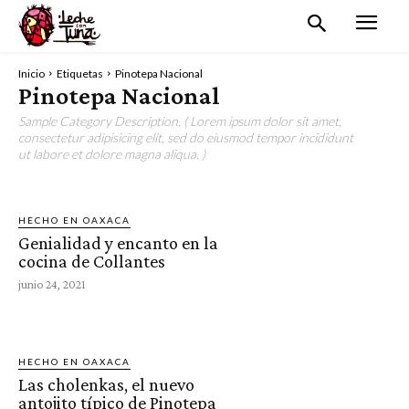
Inicio
Etiquetas
Pinotepa Nacional
Pinotepa Nacional
Sample Category Description. ( Lorem ipsum dolor sit amet,
consectetur adipisicing elit, sed do eiusmod tempor incididunt
ut labore et dolore magna aliqua. )
HECHO EN OAXACA
Genialidad y encanto en la
cocina de Collantes
junio 24, 2021
HECHO EN OAXACA
Las cholenkas, el nuevo
antojito típico de Pinotepa