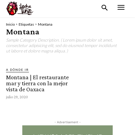
Inicio
Etiquetas
Montana
Montana
Sample Category Description. ( Lorem ipsum dolor sit amet,
consectetur adipisicing elit, sed do eiusmod tempor incididunt
ut labore et dolore magna aliqua. )
A DÓNDE IR
Montana | El restaurante
mar y tierra con la mejor
vista de Oaxaca
julio 29, 2020
- Advertisement -