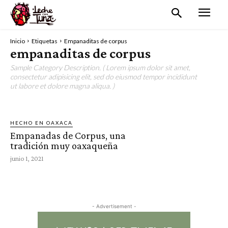
Inicio
Etiquetas
Empanaditas de corpus
empanaditas de corpus
Sample Category Description. ( Lorem ipsum dolor sit amet,
consectetur adipisicing elit, sed do eiusmod tempor incididunt
ut labore et dolore magna aliqua. )
HECHO EN OAXACA
Empanadas de Corpus, una
tradición muy oaxaqueña
junio 1, 2021
- Advertisement -