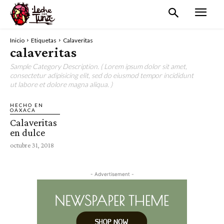
Inicio
Etiquetas
Calaveritas
calaveritas
Sample Category Description. ( Lorem ipsum dolor sit amet,
consectetur adipisicing elit, sed do eiusmod tempor incididunt
ut labore et dolore magna aliqua. )
HECHO EN
OAXACA
Calaveritas
en dulce
octubre 31, 2018
- Advertisement -