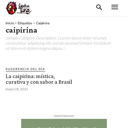
Inicio
Etiquetas
Caipirina
caipirina
Sample Category Description. ( Lorem ipsum dolor sit amet,
consectetur adipisicing elit, sed do eiusmod tempor incididunt
ut labore et dolore magna aliqua. )
SUGERENCIA DEL DÍA
La caipirina: mística,
curativa y con sabor a Brasil
mayo 18, 2023
- Advertisement -