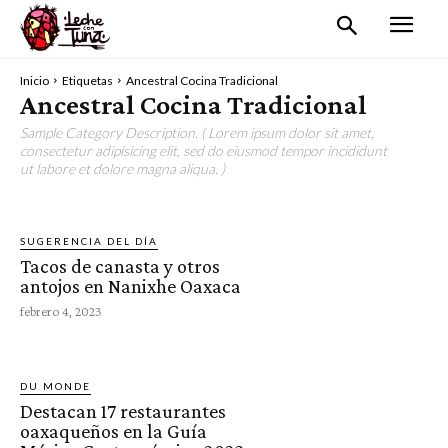
Inicio
Etiquetas
Ancestral Cocina Tradicional
Ancestral Cocina Tradicional
Sample Category Description. ( Lorem ipsum dolor sit amet,
consectetur adipisicing elit, sed do eiusmod tempor incididunt
ut labore et dolore magna aliqua. )
SUGERENCIA DEL DÍA
Tacos de canasta y otros
antojos en Nanixhe Oaxaca
febrero 4, 2023
DU MONDE
Destacan 17 restaurantes
oaxaqueños en la Guía