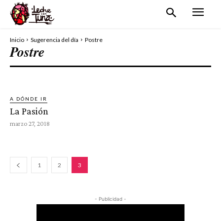
Inicio
Sugerencia del día
Postre
Postre
BEBIDA
EVENTOS
PLATILLO
A DÓNDE IR
La Pasión
marzo 27, 2018
1
2
3
- Publicidad -