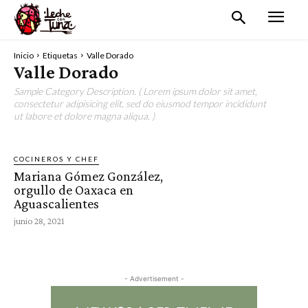
Inicio
Etiquetas
Valle Dorado
Valle Dorado
Sample Category Description. ( Lorem ipsum dolor sit amet,
consectetur adipisicing elit, sed do eiusmod tempor incididunt
ut labore et dolore magna aliqua. )
COCINEROS Y CHEF
Mariana Gómez González,
orgullo de Oaxaca en
Aguascalientes
junio 28, 2021
- Advertisement -