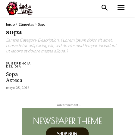
Inicio
Etiquetas
Sopa
sopa
Sample Category Description. ( Lorem ipsum dolor sit amet,
consectetur adipisicing elit, sed do eiusmod tempor incididunt
ut labore et dolore magna aliqua. )
SUGERENCIA
DEL DÍA
Sopa
Azteca
mayo 25, 2018
- Advertisement -