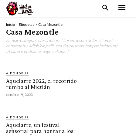
Inicio
Etiquetas
Casa Mezontle
Casa Mezontle
Sample Category Description. ( Lorem ipsum dolor sit amet,
consectetur adipisicing elit, sed do eiusmod tempor incididunt
ut labore et dolore magna aliqua. )
A DÓNDE IR
Aquelarre 2022, el recorrido
rumbo al Mictlán
octubre 19, 2022
A DÓNDE IR
Aquelarre, un festival
sensorial para honrar a los