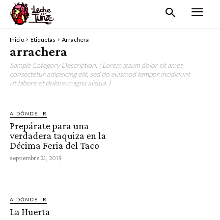
Inicio
Etiquetas
Arrachera
arrachera
Sample Category Description. ( Lorem ipsum dolor sit amet,
consectetur adipisicing elit, sed do eiusmod tempor incididunt
ut labore et dolore magna aliqua. )
A DÓNDE IR
Prepárate para una
verdadera taquiza en la
Décima Feria del Taco
septiembre 21, 2019
A DÓNDE IR
La Huerta