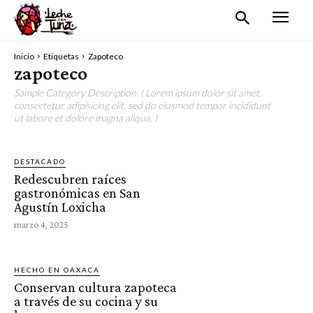
Inicio
Etiquetas
Zapoteco
zapoteco
Sample Category Description. ( Lorem ipsum dolor sit amet,
consectetur adipisicing elit, sed do eiusmod tempor incididunt
ut labore et dolore magna aliqua. )
DESTACADO
Redescubren raíces
gastronómicas en San
Agustín Loxicha
marzo 4, 2025
HECHO EN OAXACA
Conservan cultura zapoteca
a través de su cocina y su