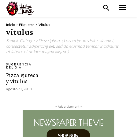
Inicio
Etiquetas
Vitulus
vitulus
Sample Category Description. ( Lorem ipsum dolor sit amet,
consectetur adipisicing elit, sed do eiusmod tempor incididunt
ut labore et dolore magna aliqua. )
SUGERENCIA
DEL DÍA
Pizza ejuteca
y vitulus
agosto 31, 2018
- Advertisement -