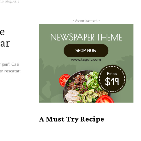
a aliqua. )
- Advertisement -
ue
ar
”. Casi
en rescatar:
A Must Try Recipe