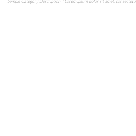
Sample Category Description. ( Lorem ipsum dolor sit amet, consectetur 