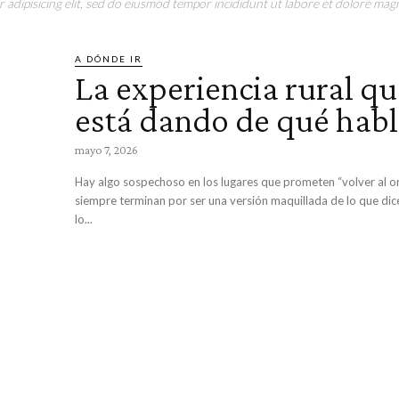
adipisicing elit, sed do eiusmod tempor incididunt ut labore et dolore magn
A DÓNDE IR
La experiencia rural q
está dando de qué habl
mayo 7, 2026
Hay algo sospechoso en los lugares que prometen “volver al origen
siempre terminan por ser una versión maquillada de lo que dic
lo...