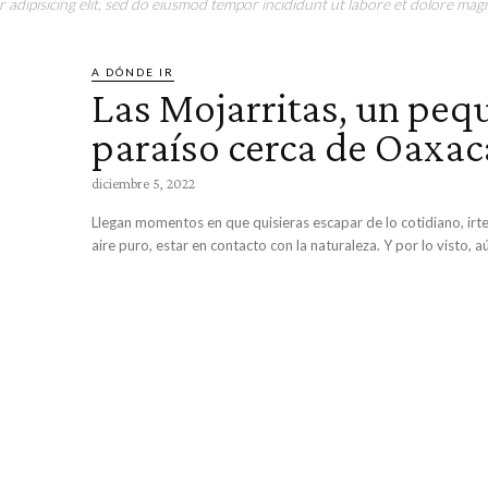
adipisicing elit, sed do eiusmod tempor incididunt ut labore et dolore magn
A DÓNDE IR
Las Mojarritas, un peq
paraíso cerca de Oaxac
diciembre 5, 2022
Llegan momentos en que quisieras escapar de lo cotidiano, irte
aire puro, estar en contacto con la naturaleza. Y por lo v