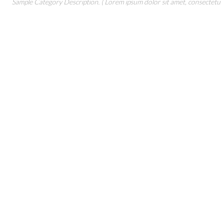
Sample Category Description. ( Lorem ipsum dolor sit amet, consectetur 