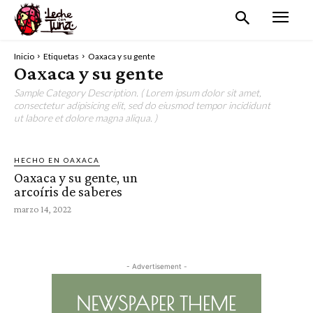
Inicio
Etiquetas
Oaxaca y su gente
Oaxaca y su gente
Sample Category Description. ( Lorem ipsum dolor sit amet,
consectetur adipisicing elit, sed do eiusmod tempor incididunt
ut labore et dolore magna aliqua. )
HECHO EN OAXACA
Oaxaca y su gente, un
arcoíris de saberes
marzo 14, 2022
- Advertisement -