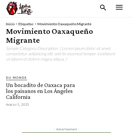
Inicio
Etiquetas
Movimiento Oaxaqueño Migrante
Movimiento Oaxaqueño
Migrante
Sample Category Description. ( Lorem ipsum dolor sit amet,
consectetur adipisicing elit, sed do eiusmod tempor incididunt
ut labore et dolore magna aliqua. )
DU MONDE
Un bocadito de Oaxaca para
los paisanos en Los Ángeles
California
marzo 5, 2023
- Advertisement -