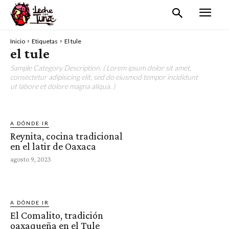
Inicio
Etiquetas
El tule
el tule
Sample Category Description. ( Lorem ipsum dolor sit amet,
consectetur adipisicing elit, sed do eiusmod tempor incididunt
ut labore et dolore magna aliqua. )
A DÓNDE IR
Reynita, cocina tradicional
en el latir de Oaxaca
agosto 9, 2023
A DÓNDE IR
El Comalito, tradición
oaxaqueña en el Tule