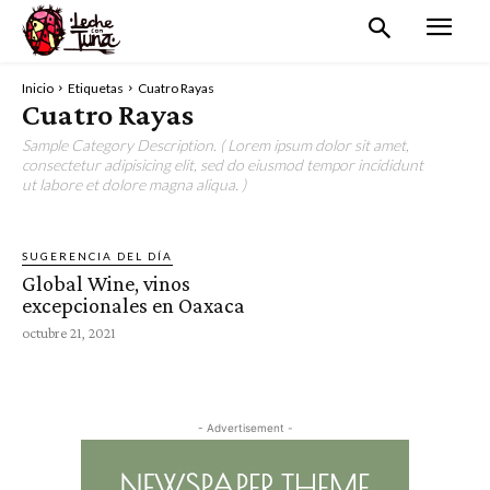
Inicio
Etiquetas
Cuatro Rayas
Cuatro Rayas
Sample Category Description. ( Lorem ipsum dolor sit amet,
consectetur adipisicing elit, sed do eiusmod tempor incididunt
ut labore et dolore magna aliqua. )
SUGERENCIA DEL DÍA
Global Wine, vinos
excepcionales en Oaxaca
octubre 21, 2021
- Advertisement -