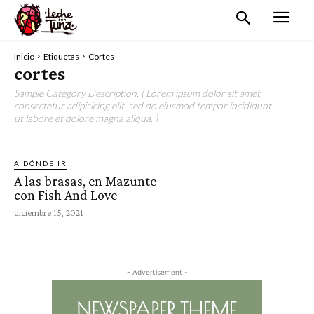
Inicio
Etiquetas
Cortes
cortes
Sample Category Description. ( Lorem ipsum dolor sit amet,
consectetur adipisicing elit, sed do eiusmod tempor incididunt
ut labore et dolore magna aliqua. )
A DÓNDE IR
A las brasas, en Mazunte
con Fish And Love
diciembre 15, 2021
- Advertisement -