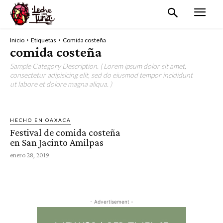
Inicio
Etiquetas
Comida costeña
comida costeña
Sample Category Description. ( Lorem ipsum dolor sit amet,
consectetur adipisicing elit, sed do eiusmod tempor incididunt
ut labore et dolore magna aliqua. )
HECHO EN OAXACA
Festival de comida costeña
en San Jacinto Amilpas
enero 28, 2019
- Advertisement -