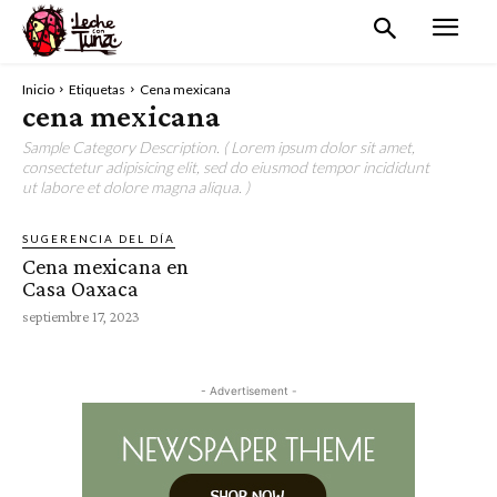
Inicio
Etiquetas
Cena mexicana
cena mexicana
Sample Category Description. ( Lorem ipsum dolor sit amet,
consectetur adipisicing elit, sed do eiusmod tempor incididunt
ut labore et dolore magna aliqua. )
SUGERENCIA DEL DÍA
Cena mexicana en
Casa Oaxaca
septiembre 17, 2023
- Advertisement -